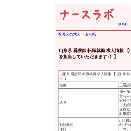
HOME
看護師の求人
>
山形県
山形県 看護師 転職就職 求人情報
を担当していただきます♪》】
山形県 看護師 転職就職 求人情報 【山形
♪》】
職種
正看護
18〜2
賞与年
家族手
給与
（支給
退職金
財形貯
( 1 ) [
勤務時間
6ヶ月
休日
（コアタ