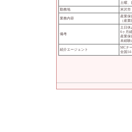
土曜、
勤務地
米沢市
産業保
業務内容
（産業
土日休
6ヶ月
備考
産業保
未経験
MCナ
紹介エージェント
全国1