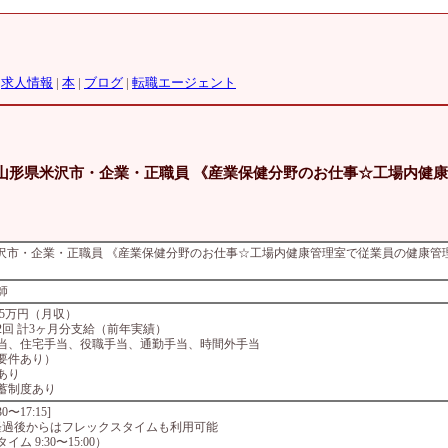
|
求人情報
|
本
|
ブログ
|
転職エージェント
 【山形県米沢市・企業・正職員 《産業保健分野のお仕事☆工場内健
県米沢市・企業・正職員 《産業保健分野のお仕事☆工場内健康管理室で従業員の健康
師
6.5万円（月収）
2回 計3ヶ月分支給（前年実績）
当、住宅手当、役職手当、通勤手当、時間外手当
要件あり）
あり
蓄制度あり
8:30〜17:15]
経過後からはフレックスタイムも利用可能
イム 9:30〜15:00）