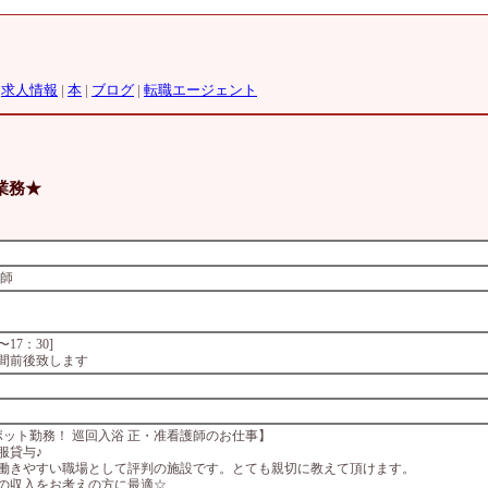
|
求人情報
|
本
|
ブログ
|
転職エージェント
業務★
護師
）
0〜17：30]
間前後致します
ポット勤務！ 巡回入浴 正・准看護師のお仕事】
服貸与♪
働きやすい職場として評判の施設です。とても親切に教えて頂けます。
の収入をお考えの方に最適☆