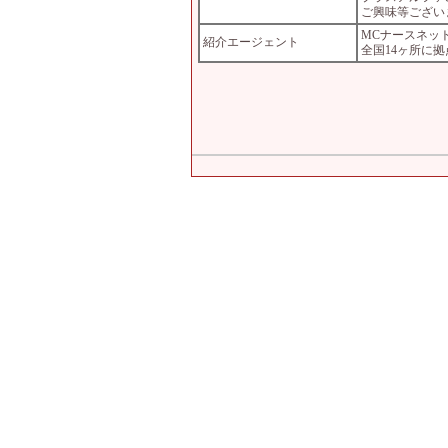
ご興味等ござい
MCナースネッ
紹介エージェント
全国14ヶ所に