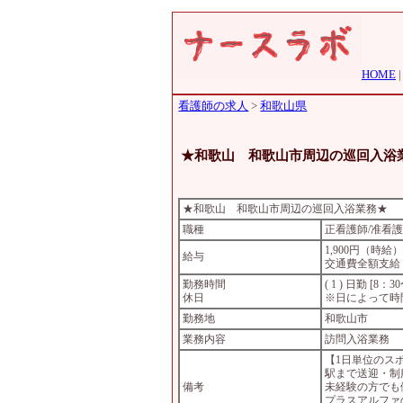
HOME
看護師の求人
>
和歌山県
★和歌山 和歌山市周辺の巡回入浴
★和歌山 和歌山市周辺の巡回入浴業務★
職種
正看護師/准看
1,900円（時給
給与
交通費全額支給
勤務時間
( 1 ) 日勤 [8：3
休日
※日によって時
勤務地
和歌山市
業務内容
訪問入浴業務
【1日単位のス
駅まで送迎・制
備考
未経験の方でも
プラスアルファ