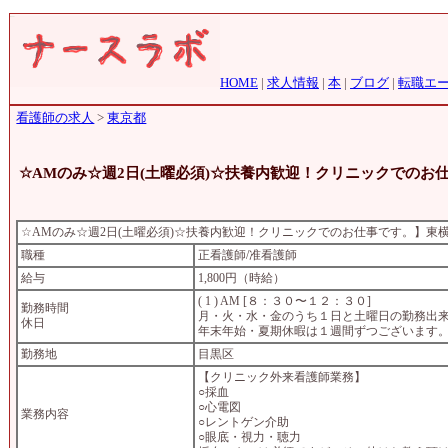
HOME
|
求人情報
|
本
|
ブログ
|
転職エ
看護師の求人
>
東京都
☆AMのみ☆週2日(土曜必須)☆扶養内歓迎！クリニックでのお
☆AMのみ☆週2日(土曜必須)☆扶養内歓迎！クリニックでのお仕事です。】東
職種
正看護師/准看護師
給与
1,800円（時給）
( 1 ) AM [８：３０〜１２：３０]
勤務時間
月・火・水・金のうち１日と土曜日の勤務出
休日
年末年始・夏期休暇は１週間ずつございます
勤務地
目黒区
【クリニック外来看護師業務】
○採血
○心電図
業務内容
○レントゲン介助
○眼底・視力・聴力