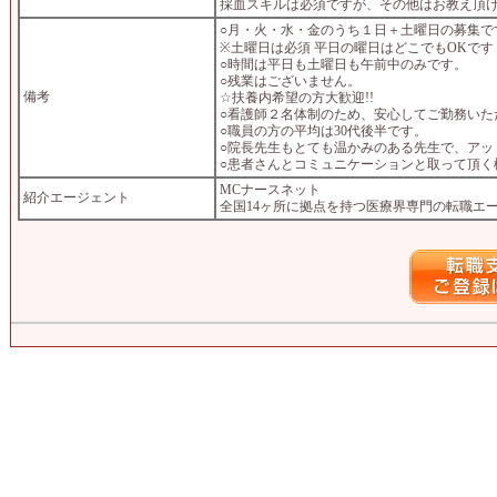
採血スキルは必須ですが、その他はお教え頂
○月・火・水・金のうち１日＋土曜日の募集で
※土曜日は必須 平日の曜日はどこでもOKです
○時間は平日も土曜日も午前中のみです。
○残業はございません。
備考
☆扶養内希望の方大歓迎!!
○看護師２名体制のため、安心してご勤務いた
○職員の方の平均は30代後半です。
○院長先生もとても温かみのある先生で、アッ
○患者さんとコミュニケーションと取って頂く
MCナースネット
紹介エージェント
全国14ヶ所に拠点を持つ医療界専門の転職エ