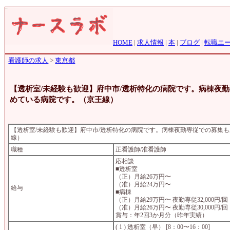
HOME
|
求人情報
|
本
|
ブログ
|
転職エ
看護師の求人
>
東京都
【透析室/未経験も歓迎】府中市/透析特化の病院です。病棟夜
めている病院です。（京王線）
【透析室/未経験も歓迎】府中市/透析特化の病院です。病棟夜勤専従での募集
線）
職種
正看護師/准看護師
応相談
■透析室
（正）月給26万円〜
（准）月給24万円〜
給与
■病棟
（正）月給29万円〜 夜勤専従32,000円/回
（准）月給26万円〜 夜勤専従30,000円/回
賞与：年2回3か月分（昨年実績）
( 1 ) 透析室（早） [8：00〜16：00]