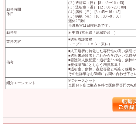
( 2 ) 透析室（日） [8：45〜16：45]
( 3 ) 透析室（遅） [12：00〜20：00]
勤務時間
( 4 ) 病棟（日） [8：45〜16：45]
休日
( 5 ) 病棟（夜） [16：30〜9：00]
週休2日制
※透析室は日曜休みです。
勤務地
府中市 (京王線「武蔵野台」)
■透析看護業務
業務内容
（ニプロ・ＪＭＳ・東レ）
■人工透析に特化した専門性の高い病院
■透析未経験者もこれから学びたい気持
■看護師人数配置：透析室5〜6名、病棟6
備考
■規模増加にともなう増員募集！
■透析室、病棟、夜勤専従と幅広く採用
その他詳細はお気軽にお問い合わせ下さ
MCナースネット
紹介エージェント
全国14ヶ所に拠点を持つ医療界専門の転