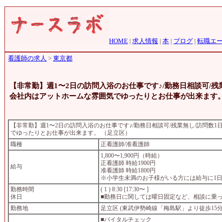
HOME
|
求人情報
|
本
|
ブログ
|
転職エ
看護師の求人
>
東京都
【非常勤】週1〜2日の訪問入浴のお仕事です♪/勤務日相談可/残
会社内はアットホームな雰囲気でゆったりとお仕事が出来ます。
【非常勤】週1〜2日の訪問入浴のお仕事です♪/勤務日相談可/残業無し/訪問数
でゆったりとお仕事が出来ます。 （足立区）
職種
正看護師/准看護師
1,800〜1,900円（時給）
正看護師 時給1900円
給与
准看護師 時給1800円
※小学生未満のお子様がいる方には給与に1日1
勤務時間
( 1 ) 8:30 [17:30〜 ]
休日
■勤務日に関しては曜日固定など、相談に乗
勤務地
足立区 (東武伊勢崎線「梅島駅」より徒歩15分
■バイタルチェック