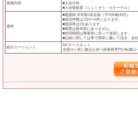
業務内容
■入浴介助
■入浴後処置（じょくそう・カテーテル）
■看護師 非常勤3名在籍（平均年齢40代）
■巡回件数は1日4〜6件になります。
■巡回車は2台あります。
備考
■残業は基本的にありません。
■休憩時間は事業所に戻って休憩します。
■記録に関しては車で簡単に書いて頂き、会
MCナースネット
紹介エージェント
全国14ヶ所に拠点を持つ医療界専門の転職エ