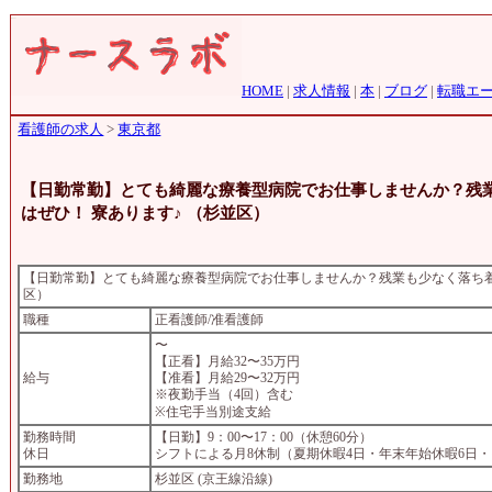
HOME
|
求人情報
|
本
|
ブログ
|
転職エ
看護師の求人
>
東京都
【日勤常勤】とても綺麗な療養型病院でお仕事しませんか？残
はぜひ！ 寮あります♪ （杉並区）
【日勤常勤】とても綺麗な療養型病院でお仕事しませんか？残業も少なく落ち着
区）
職種
正看護師/准看護師
〜
【正看】月給32〜35万円
給与
【准看】月給29〜32万円
※夜勤手当（4回）含む
※住宅手当別途支給
勤務時間
【日勤】9：00〜17：00（休憩60分）
休日
シフトによる月8休制（夏期休暇4日・年末年始休暇6日
勤務地
杉並区 (京王線沿線)