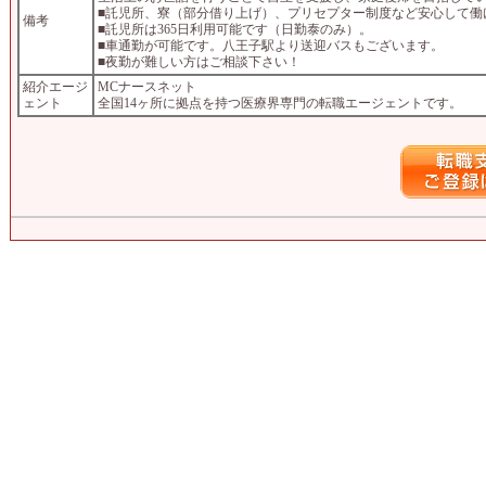
■託児所、寮（部分借り上げ）、プリセプター制度など安心して働
備考
■託児所は365日利用可能です（日勤泰のみ）。
■車通勤が可能です。八王子駅より送迎バスもございます。
■夜勤が難しい方はご相談下さい！
紹介エージ
MCナースネット
ェント
全国14ヶ所に拠点を持つ医療界専門の転職エージェントです。