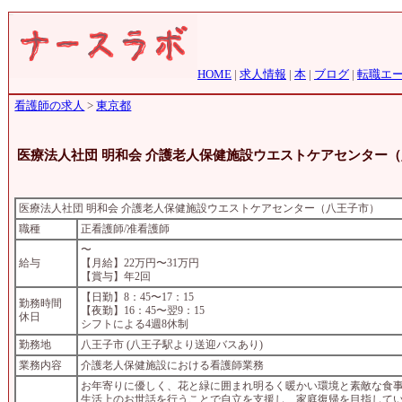
HOME
|
求人情報
|
本
|
ブログ
|
転職エ
看護師の求人
>
東京都
医療法人社団 明和会 介護老人保健施設ウエストケアセンター
医療法人社団 明和会 介護老人保健施設ウエストケアセンター（八王子市）
職種
正看護師/准看護師
〜
給与
【月給】22万円〜31万円
【賞与】年2回
【日勤】8：45〜17：15
勤務時間
【夜勤】16：45〜翌9：15
休日
シフトによる4週8休制
勤務地
八王子市 (八王子駅より送迎バスあり)
業務内容
介護老人保健施設における看護師業務
お年寄りに優しく、花と緑に囲まれ明るく暖かい環境と素敵な食
生活上のお世話を行うことで自立を支援し、家庭復帰を目指して