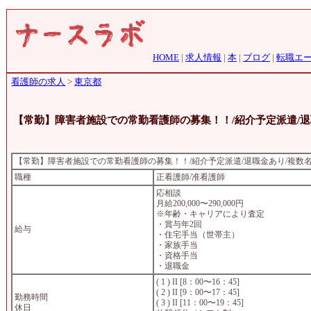
HOME
|
求人情報
|
本
|
ブログ
|
転職エ
看護師の求人
>
東京都
【常勤】障害者施設での常勤看護師の募集！！/紹介予定派遣/退
【常勤】障害者施設での常勤看護師の募集！！/紹介予定派遣/退職金あり/複数
職種
正看護師/准看護師
応相談
月給200,000〜290,000円
※年齢・キャリアにより査定
・賞与年2回
給与
・住宅手当（世帯主）
・家族手当
・資格手当
・退職金
( 1 ) II [8：00〜16：45]
( 2 ) II [9：00〜17：45]
勤務時間
( 3 ) II [11：00〜19：45]
休日