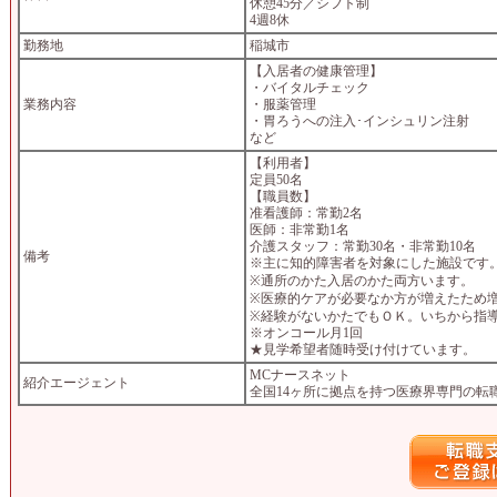
休憩45分／シフト制
4週8休
勤務地
稲城市
【入居者の健康管理】
・バイタルチェック
業務内容
・服薬管理
・胃ろうへの注入･インシュリン注射
など
【利用者】
定員50名
【職員数】
准看護師：常勤2名
医師：非常勤1名
介護スタッフ：常勤30名・非常勤10名
備考
※主に知的障害者を対象にした施設です
※通所のかた入居のかた両方います。
※医療的ケアが必要なか方が増えたため
※経験がないかたでもＯＫ。いちから指
※オンコール月1回
★見学希望者随時受け付けています。
MCナースネット
紹介エージェント
全国14ヶ所に拠点を持つ医療界専門の転