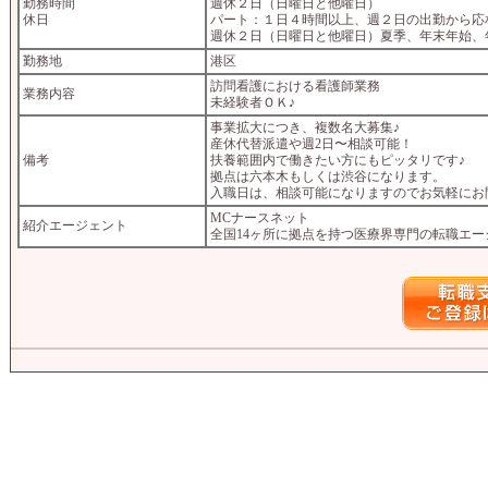
勤務時間
週休２日（日曜日と他曜日）
休日
パート：１日４時間以上、週２日の出勤から応
週休２日（日曜日と他曜日）夏季、年末年始、
勤務地
港区
訪問看護における看護師業務
業務内容
未経験者ＯＫ♪
事業拡大につき、複数名大募集♪
産休代替派遣や週2日〜相談可能！
備考
扶養範囲内で働きたい方にもピッタリです♪
拠点は六本木もしくは渋谷になります。
入職日は、相談可能になりますのでお気軽にお
MCナースネット
紹介エージェント
全国14ヶ所に拠点を持つ医療界専門の転職エ