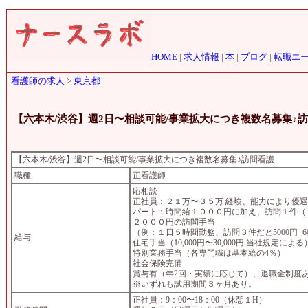
HOME
|
求人情報
|
本
|
ブログ
|
転職エ
看護師の求人
>
東京都
【六本木/渋谷】週2日〜相談可能/事業拡大につき複数名募集♪
【六本木/渋谷】週2日〜相談可能/事業拡大につき複数名募集♪訪問看護
職種
正看護師
応相談
正社員：２１万〜３５万 経験、能力により優
パート：時間給１０００円に加え、訪問１件（
２０００円の訪問手当
（例：１日５時間勤務、訪問３件だと5000円+60
給与
住宅手当（10,000円〜30,000円 当社規定による
特別業務手当（各専門職は基本給の4％）
社会保険完備
賞与有（年2回・実績に応じて）、退職金制度
※いずれも試用期間３ヶ月あり。
正社員：9：00〜18：00（休憩１H）