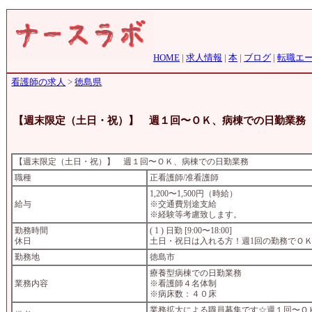
HOME
|
求人情報
|
本
|
ブログ
|
転職エ
看護師の求人
>
徳島県
【週末限定（土日・祝）】 週１回〜ＯＫ、病棟での日勤業務
【週末限定（土日・祝）】 週１回〜ＯＫ、病棟での日勤業務
職種
正看護師/准看護師
1,200〜1,500円（時給）
給与
※交通費別途支給
※経験等考慮致します。
勤務時間
( 1 ) 日勤 [9:00〜18:00]
休日
土日・祝日は入れる方！週1回の勤務でＯ
勤務地
徳島市
療養型病棟での日勤業務
業務内容
※看護師４名体制
※病床数：４０床
業務拡大による職員募集です☆週１回〜Ｏ