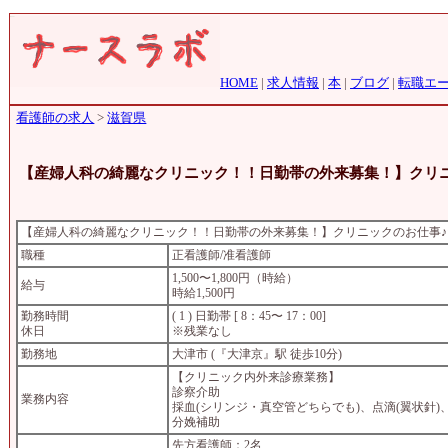
HOME
|
求人情報
|
本
|
ブログ
|
転職エ
看護師の求人
>
滋賀県
【産婦人科の綺麗なクリニック！！日勤帯の外来募集！】クリニ
【産婦人科の綺麗なクリニック！！日勤帯の外来募集！】クリニックのお仕事♪
職種
正看護師/准看護師
1,500〜1,800円（時給）
給与
時給1,500円
勤務時間
( 1 ) 日勤帯 [ 8：45〜 17：00]
休日
※残業なし
勤務地
大津市 (『大津京』駅 徒歩10分)
【クリニック内外来診療業務】
診察介助
業務内容
採血(シリンジ・真空管どちらでも)、点滴(翼状針
分娩補助
先方看護師：2名