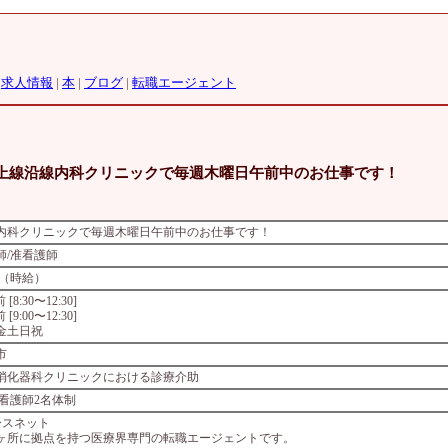
|
求人情報
|
本
|
ブログ
|
転職エージェント
東上線沿線内科クリニックで毎週木曜日午前中のお仕事です！
線内科クリニックで毎週木曜日午前中のお仕事です！
師/准看護師
0円（時給）
前 [8:30〜12:30]
前 [9:00〜12:30]
金土日祝
市
消化器科クリニックにおける診療介助
 看護師2名体制
ースネット
4ヶ所に拠点を持つ医療界専門の転職エージェントです。