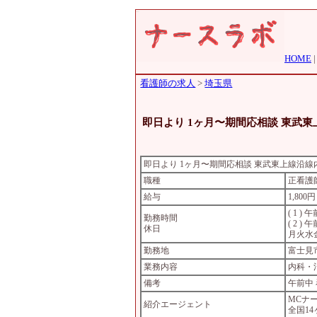
HOME
看護師の求人
>
埼玉県
即日より 1ヶ月〜期間応相談 東武
即日より 1ヶ月〜期間応相談 東武東上線沿
職種
正看護
給与
1,80
( 1 ) 午
勤務時間
( 2 ) 午
休日
月火水
勤務地
富士見
業務内容
内科・
備考
午前中
MCナ
紹介エージェント
全国1