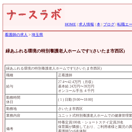
HOME
|
求人情報
|
本
|
ブログ
|
転職エ
看護師の求人
>
埼玉県
緑あふれる環境の特別養護老人ホームです!(さいたま市西区)
緑あふれる環境の特別養護老人ホームです!(さいたま市西区)
職種
正看護師
27.4〜42.4万円（月収）
給与
基本給 24万円〜39万円
オンコール手当 ４千円
勤務時間
( 1 ) 日勤 [9:00〜18:00]
休日
勤務地
さいたま市西区
業務内容
ユニット式特別養護老人ホームでの健康管理
特養定員100名・ショートステイ定員20名
保育園が隣接しており、ご利用者様と園児の
備考
看護師5〜6名体制