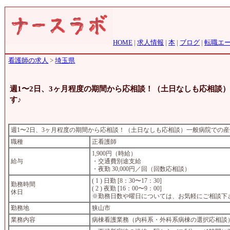
HOME
|
求人情報
|
本
|
ブログ
|
転職エ
看護師の求人
>
埼玉県
週1〜2日、3ヶ月程度の期間から応相談！（土日なしも応相談
す♪
週1〜2日、3ヶ月程度の期間から応相談！（土日なしも応相談）一般病院での
職種
正看護師
1,900円（時給）
給与
・交通費別途支給
・夜勤 30,000円／回（回数応相談）
( 1 ) 日勤 [8：30〜17：30]
勤務時間
( 2 ) 夜勤 [16：00〜9：00]
休日
※勤務日数や曜日については、お気軽にご相談下
勤務地
狭山市
業務内容
病棟看護業務（内科系・外科系病棟の選択応相談