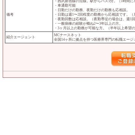
・西武新宿線の沿線。駅からバス5分。（1時間に
・車通勤可能
・日勤だけの勤務、夜勤だけの勤務も応相談。
備考
・日勤は週1〜2回程度の勤務から応相談です。
・夜勤回数は応相談。（夜勤専従の場合は、週1
・一般病棟の経験が概ね2〜3年以上の方。
・3ヶ月以上の勤務が可能な方。（半年以上希望
MCナースネット
紹介エージェント
全国14ヶ所に拠点を持つ医療界専門の転職エージ