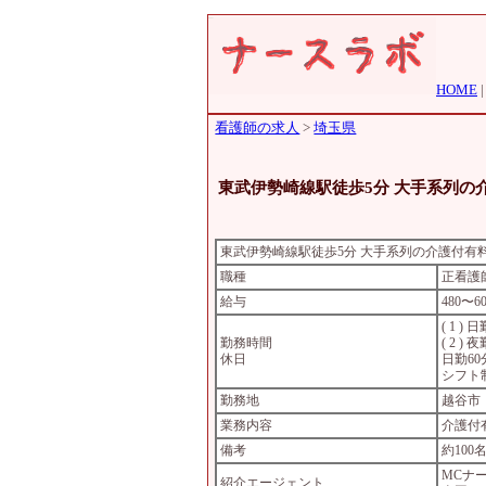
HOME
看護師の求人
>
埼玉県
東武伊勢崎線駅徒歩5分 大手系列の
東武伊勢崎線駅徒歩5分 大手系列の介護付有
職種
正看護
給与
480〜
( 1 ) 日
勤務時間
( 2 ) 夜
休日
日勤6
シフト制
勤務地
越谷市
業務内容
介護付
備考
約100
MCナ
紹介エージェント