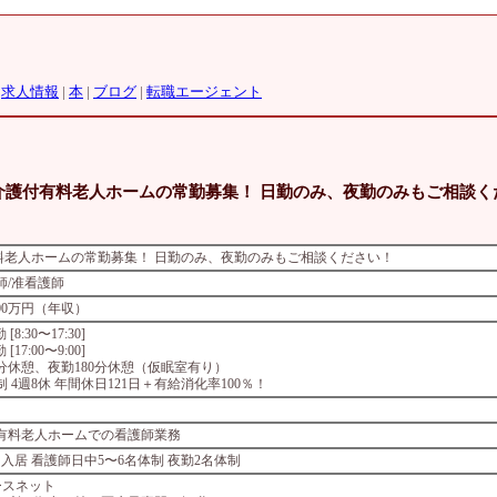
|
求人情報
|
本
|
ブログ
|
転職エージェント
介護付有料老人ホームの常勤募集！ 日勤のみ、夜勤のみもご相談く
料老人ホームの常勤募集！ 日勤のみ、夜勤のみもご相談ください！
師/准看護師
600万円（年収）
勤 [8:30〜17:30]
勤 [17:00〜9:00]
0分休憩、夜勤180分休憩（仮眠室有り）
 4週8休 年間休日121日＋有給消化率100％！
有料老人ホームでの看護師業務
名入居 看護師日中5〜6名体制 夜勤2名体制
ースネット