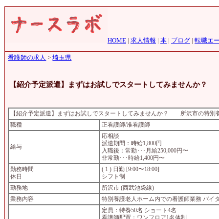
HOME
|
求人情報
|
本
|
ブログ
|
転職エ
看護師の求人
>
埼玉県
【紹介予定派遣】まずはお試しでスタートしてみませんか？
【紹介予定派遣】まずはお試しでスタートしてみませんか？ 所沢市の特別
職種
正看護師/准看護師
応相談
派遣期間：時給1,800円
給与
入職後：常勤･･･月給250,000円〜
非常勤･･･時給1,400円〜
勤務時間
( 1 ) 日勤 [9:00〜18:00]
休日
シフト制
勤務地
所沢市 (西武池袋線)
業務内容
特別養護老人ホーム内での看護師業務 バイ
定員：特養50名 ショート4名
看護師配置：ワンフロア1名体制