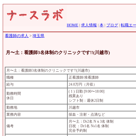
HOME
|
求人情報
|
本
|
ブログ
|
転職エ
看護師の求人
>
埼玉県
月〜土：看護師3名体制のクリニックです!!(川越市)
月〜土：看護師3名体制のクリニックです!!(川越市)
職種
正看護師/准看護師
給与
24.0万円（月収）
( 1 ) 日勤 [9:00〜18:00]
勤務時間
残業あり
休日
シフト制：週休2日制
勤務地
川越市
業務内容
採血・注射・点滴など
月〜土：Dr2名 Nｓ3名 体制
備考
日祝 ：Dr1名 Ns1名 体制
完全予約制