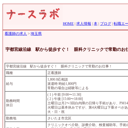
HOME
|
求人情報
|
本
|
ブログ
|
転職エ
看護師の求人
>
埼玉県
宇都宮線沿線 駅から徒歩すぐ！ 眼科クリニックで常勤のお
宇都宮線沿線 駅から徒歩すぐ！ 眼科クリニックで常勤のお仕事！
職種
正看護師
1,800.0応相談
給与
派遣時 時給1,800円
常勤の場合は経験等による
( 1 ) 午前 [9:00〜11:30]
( 2 ) 午後 [15:00〜18:00]
勤務時間
土曜日は月2〜3回白内障の日帰り手術があり、PM14:0
休日
火曜日は基本休みですが、第4火曜日は下垂オペがあり、
火・日・祝
勤務地
さいたま市北区
クリニックオペ介助、診療介助、検査補助等。手術