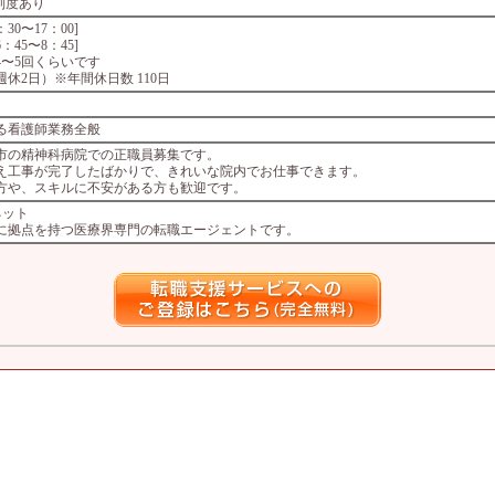
制度あり
[8：30〜17：00]
[16：45〜8：45]
4〜5回くらいです
休2日）※年間休日数 110日
る看護師業務全般
市の精神科病院での正職員募集です。
え工事が完了したばかりで、きれいな院内でお仕事できます。
方や、スキルに不安がある方も歓迎です。
ネット
所に拠点を持つ医療界専門の転職エージェントです。