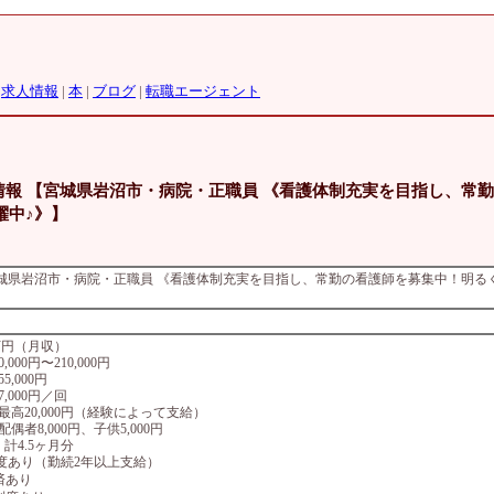
|
求人情報
|
本
|
ブログ
|
転職エージェント
人情報 【宮城県岩沼市・病院・正職員 《看護体制充実を目指し、常
躍中♪》】
【宮城県岩沼市・病院・正職員 《看護体制充実を目指し、常勤の看護師を募集中！明
.5万円（月収）
,000円〜210,000円
5,000円
,000円／回
最高20,000円（経験によって支給）
偶者8,000円、子供5,000円
 計4.5ヶ月分
度あり（勤続2年以上支給）
済あり