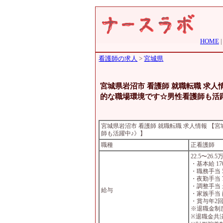
HOME
看護師の求人
>
宮城県
宮城県岩沼市 看護師 就職転職 求
的な職場環境です☆男性看護師も活
宮城県岩沼市 看護師 就職転職 求人情報 
師も活躍中♪》】
職種
正看護師
22.5〜26
・基本給 170
・職務手当 5
・夜勤手当 7
・調整手当 
給与
・家族手当 配
・賞与年2回
※退職金制
※退職金共