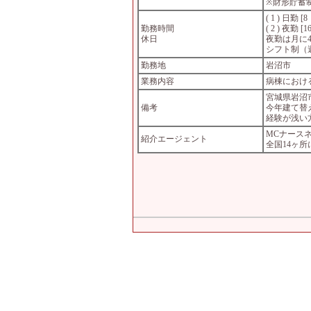
※財形貯蓄
( 1 ) 日勤 
勤務時間
( 2 ) 夜勤 
休日
夜勤は月に
シフト制（週
勤務地
岩沼市
業務内容
病棟におけ
宮城県岩沼
備考
今年建て替
経験が浅い
MCナース
紹介エージェント
全国14ヶ