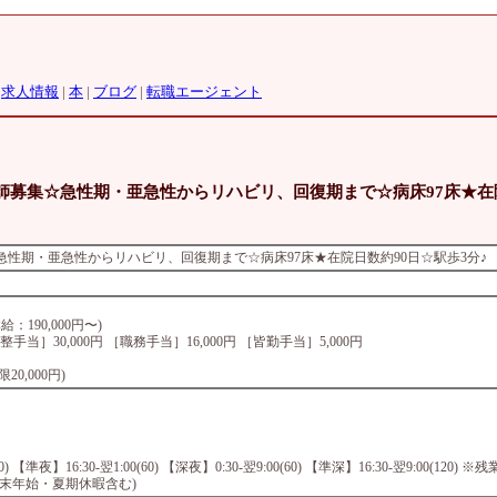
|
求人情報
|
本
|
ブログ
|
転職エージェント
護師募集☆急性期・亜急性からリハビリ、回復期まで☆病床97床★在
☆急性期・亜急性からリハビリ、回復期まで☆病床97床★在院日数約90日☆駅歩3分♪
給：190,000円〜)
整手当］30,000円 ［職務手当］16,000円 ［皆勤手当］5,000円
0,000円)
) 【準夜】16:30-翌1:00(60) 【深夜】0:30-翌9:00(60) 【準深】16:30-翌9:00(1
+年末年始・夏期休暇含む)