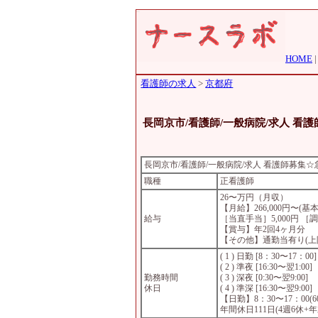
HOME
看護師の求人
>
京都府
長岡京市/看護師/一般病院/求人 看
長岡京市/看護師/一般病院/求人 看護師募集
職種
正看護師
26〜万円（月収）
【月給】266,000円〜(基本
給与
［当直手当］5,000円 ［調
【賞与】年2回4ヶ月分
【その他】通勤当有り(上限2
( 1 ) 日勤 [8：30〜17：00]
( 2 ) 準夜 [16:30〜翌1:00]
勤務時間
( 3 ) 深夜 [0:30〜翌9:00]
休日
( 4 ) 準深 [16:30〜翌9:00]
【日勤】8：30〜17：00(60
年間休日111日(4週6休