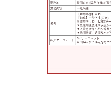
勤務地
長岡京市 (阪急京都線｢長岡
業務内容
一般病棟
【雇用形態】常勤
【勤務】一般病棟(97床)
看護基準：13：1,固定
備考
▼急性期亜急性期疾患か
▼入院患者様の約か端数
▼訪問看護、訪問リハビ
MCナースネット
紹介エージェント
全国14ヶ所に拠点を持