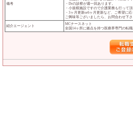
備考
・Drの診察が週一回あります。
・小規模施設ですので介護業務も行って頂
・3ヶ月更新or6ヶ月更新など、ご希望に
ご興味等ございましたら、お問合わせ下さ
MCナースネット
紹介エージェント
全国14ヶ所に拠点を持つ医療界専門の転