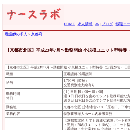
HOME
|
求人情報
|
本
|
ブログ
|
転職エ
看護師の求人
>
京都府
【京都市北区】平成23年7月〜勤務開始 小規模ユニット型特養
【京都市北区】平成23年7月〜勤務開始 小規模ユニット型特養（定員20名） 
職種
正看護師/准看護師
1,700円（時給）
給与
交通費別途支給有り
( 1 ) 日勤 [9：00〜18：00]
勤務時間
週３日 日祝日を含めてシフト勤務可能な
休日
週３日 日祝日を含めてシフト勤務可能な
勤務地
京都市北区 (京都市営バス「原谷口」下車
業務内容
特別養護老人ホーム内看護業務
【京都市北区 とても綺麗な施設 パート看
・定員：20名(1ユニット10名)、ユニッ
・看護師：先方常勤1名 介護師：1ユニット