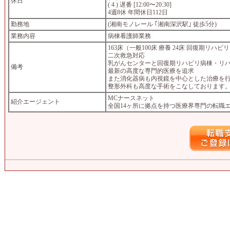
休日
( 4 ) 遅番 [12:00〜20:30]
4週8休 年間休日112日
勤務地
(湘南モノレール ｢湘南深沢駅｣ 徒歩5分)
業務内容
病棟看護師業務
163床（一般100床 療養 24床 回復期リハ
二次救急対応
乳がんセンターと回復期リハビリ病棟・リ
備考
最新の高度な専門的医療を追求
また消化器病も内視鏡を中心とした治療を
整形外科も高度な手術をこなしております
MCナースネット
紹介エージェント
全国14ヶ所に拠点を持つ医療界専門の転職