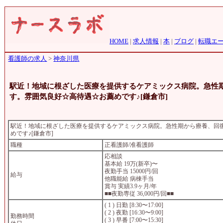
HOME
|
求人情報
|
本
|
ブログ
|
転職エ
看護師の求人
>
神奈川県
駅近！地域に根ざした医療を提供するケアミックス病院。急性
す。雰囲気良好☆高待遇☆お薦めです♪[鎌倉市]
駅近！地域に根ざした医療を提供するケアミックス病院。急性期から療養、回
めです♪[鎌倉市]
職種
正看護師/准看護師
応相談
基本給 19万(新卒)〜
夜勤手当 15000円/回
給与
他職能給 病棟手当
賞与 実績3.9ヶ月/年
■■夜勤専従 36,000円/回■■
( 1 ) 日勤 [8:30〜17:00]
( 2 ) 夜勤 [16:30〜9:00]
勤務時間
( 3 ) 早番 [7:00〜15:30]