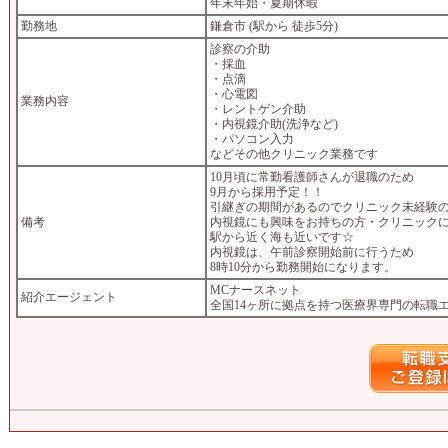
年末年始・夏期休暇
勤務地
鎌倉市 (駅から 徒歩5分)
診察の介助
・採血
・点滴
・心電図
業務内容
・レントゲン介助
・内視鏡介助(洗浄など)
・パソコン入力
などその他クリニック業務です
10月頃に常勤看護師さんが退職のため
9月から採用予定！！
引継ぎの期間があるのでクリニック未経験
備考
内視鏡にも興味をお持ちの方・クリニック
駅から近く海も近いです☆
内視鏡は、午前診察開始前に行うため
8時10分から勤務開始になります。
MCナースネット
紹介エージェント
全国14ヶ所に拠点を持つ医療界専門の転職