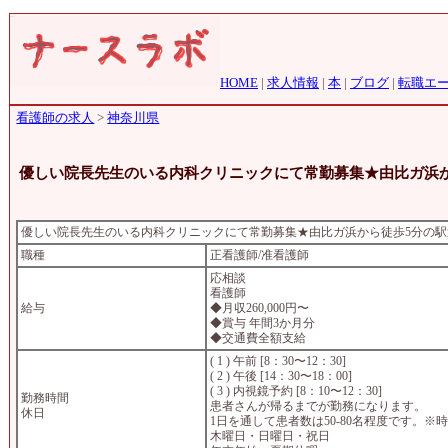
HOME
|
求人情報
|
本
|
ブログ
|
転職エ
看護師の求人
>
神奈川県
優しい院長先生のいる内科クリニックにて常勤募集★由比ガ浜
優しい院長先生のいる内科クリニックにて常勤募集★由比ガ浜から徒歩5分の
職種
正看護師/准看護師
応相談
看護師
給与
◆月収260,000円〜
◆賞与 年間3か月分
◆交通費全額支給
( 1 ) 午前 [8：30〜12：30]
( 2 ) 午後 [14：30〜18：00]
( 3 ) 内視鏡予約 [8：10〜12：30]
勤務時間
患者さんが帰るまでが勤務になります。
休日
1日を通して患者数は50-80名程度です。
木曜日・日曜日・祝日