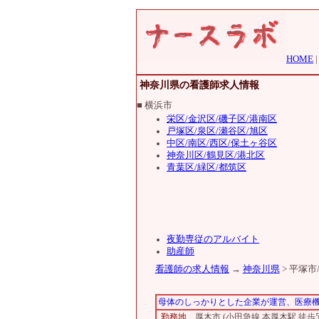
HOME
神奈川県の看護師求人情報
■ 横浜市
栄区/金沢区/磯子区/港南区
戸塚区/泉区/瀬谷区/旭区
中区/南区/西区/保土ヶ谷区
神奈川区/鶴見区/港北区
青葉区/緑区/都筑区
夜勤専従のアルバイト
助産師
看護師の求人情報
→
神奈川県
> 平塚市
母体のしっかりとした企業が運営、医療
勤務地
厚木市 (小田急線 本厚木駅 徒歩5