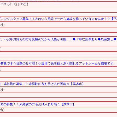
バス5分・徒歩15分)
プニングスタッフ募集！！きれいな施設で一から施設を作っていきませんか？？【平
分)
で、不安をお持ちの方も見極めてから入職が可能！！◆丁寧な指導あり◆残業無し◆
)
師の募集です☆日勤のみ可能！小規模で患者様と深く関れるアットホームな職場です
)
勤・非常勤の募集！！未経験の方も受け入れ可能☆【厚木市】
分)
常勤の募集！！未経験の方も受け入れ可能☆【厚木市】
分)