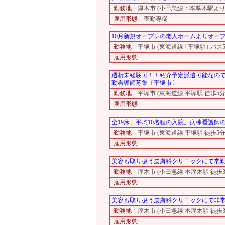
勤務地
厚木市 (小田急線：本厚木駅より
雇用形態
夜勤専従
10月新規オープンの老人ホームよりオー
勤務地
平塚市 (東海道線 ｢平塚駅｣ バス5
雇用形態
透析未経験可！！紹介予定派遣可能なの
勤看護師募集〔平塚市〕
勤務地
平塚市 (東海道線 平塚駅 徒歩5分
雇用形態
全19床、平均10名程の入院。病棟看護
勤務地
平塚市 (東海道線 平塚駅 徒歩5分
雇用形態
美容も取り扱う皮膚科クリニックにて常
勤務地
厚木市 (小田急線 本厚木駅 徒歩3
雇用形態
美容も取り扱う皮膚科クリニックにて非
勤務地
厚木市 (小田急線 本厚木駅 徒歩3
雇用形態