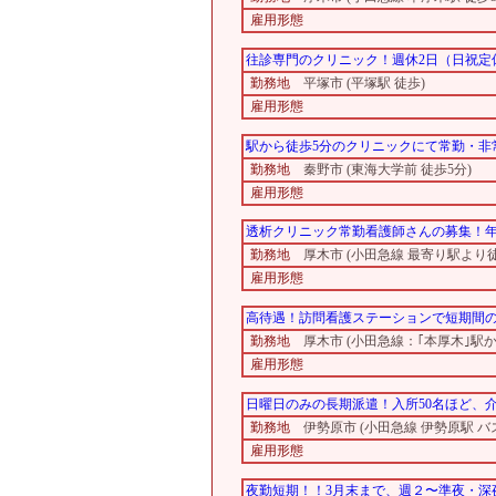
雇用形態
往診専門のクリニック！週休2日（日祝定
勤務地
平塚市 (平塚駅 徒歩)
雇用形態
駅から徒歩5分のクリニックにて常勤・非
勤務地
秦野市 (東海大学前 徒歩5分)
雇用形態
透析クリニック常勤看護師さんの募集！年
勤務地
厚木市 (小田急線 最寄り駅より
雇用形態
高待遇！訪問看護ステーションで短期間
勤務地
厚木市 (小田急線：｢本厚木｣駅か
雇用形態
日曜日のみの長期派遣！入所50名ほど、
勤務地
伊勢原市 (小田急線 伊勢原駅 バス
雇用形態
夜勤短期！！3月末まで、週２〜準夜・深