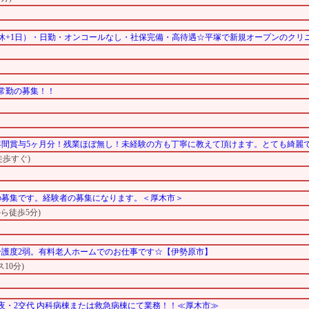
休+1日）・日勤・オンコールなし・社保完備・高待遇☆平塚で新規オープンのクリ
常勤の募集！！
間賞与5ヶ月分！残業ほぼ無し！未経験の方も丁寧に教えて頂けます。とても綺麗
徒歩すぐ)
の募集です。経験者の募集になります。＜厚木市＞
ら徒歩5分)
介護度2弱。有料老人ホームでのお仕事です☆【伊勢原市】
10分)
夜・2交代 内科病棟または救急病棟にて業務！！≪厚木市≫