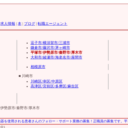
|
求人情報
|
本
|
ブログ
|
転職エージェント
逗子市/横須賀市/三浦市
鎌倉市/藤沢市/茅ヶ崎市
平塚市/伊勢原市/秦野市/厚木市
大和市/綾瀬市/海老名市/座間市
相模原市
■ 川崎市
川崎区/幸区/中原区
高津区/宮前区/多摩区/麻生区
/伊勢原市/秦野市/厚木市
機器を使用される患者さんのフォロー・サポート業務の募集！正職員の募集です。平
分)