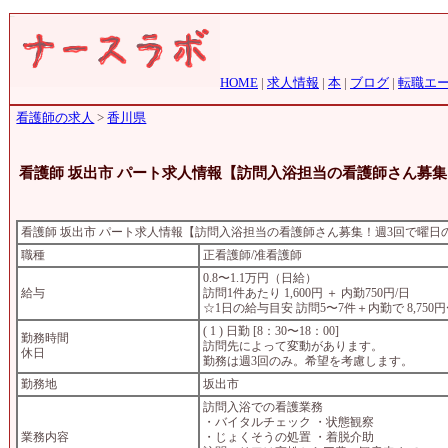
HOME
|
求人情報
|
本
|
ブログ
|
転職エ
看護師の求人
>
香川県
看護師 坂出市 パート求人情報【訪問入浴担当の看護師さん募
看護師 坂出市 パート求人情報【訪問入浴担当の看護師さん募集！週3回で曜日
職種
正看護師/准看護師
0.8〜1.1万円（日給）
給与
訪問1件あたり 1,600円 ＋ 内勤750円/日
☆1日の給与目安 訪問5〜7件＋内勤で 8,750円〜
( 1 ) 日勤 [8：30〜18：00]
勤務時間
訪問先によって変動があります。
休日
勤務は週3回のみ。希望を考慮します。
勤務地
坂出市
訪問入浴での看護業務
・バイタルチェック ・状態観察
業務内容
・じょくそうの処置 ・着脱介助