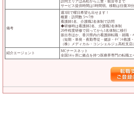
訪問エリアは高松から三豊・観音寺まで
サービス提供時間は1時間弱。移動は往復30
週3回で曜日希望も出せます！
概要：訪問数 5〜7件
看護師1名、介護職2名体制で訪問
◆研修時は看護師2名、介護職2名体制
備考
20件程度研修で回ってから1名体制に移行
坂出市ほか、香川県内の看護師転職・就職・ﾊﾟｰﾄ
（短期・単発・夜勤専従・健診・ｲﾍﾞﾝﾄ救
（株）メディカル・コンシェルジュ高松支店
MCナースネット
紹介エージェント
全国14ヶ所に拠点を持つ医療界専門の転職エ