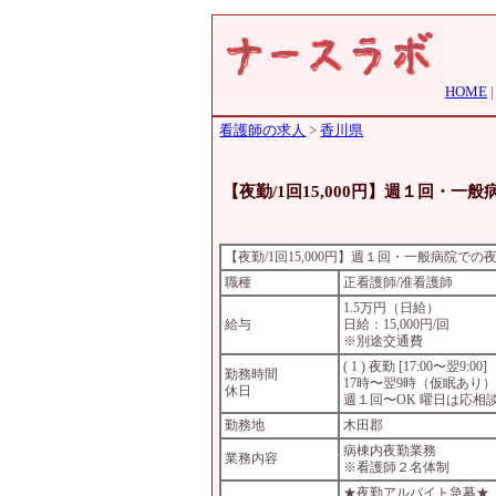
HOME
看護師の求人
>
香川県
【夜勤/1回15,000円】週１回・一
【夜勤/1回15,000円】週１回・一般病院での
職種
正看護師/准看護師
1.5万円（日給）
給与
日給：15,000円/回
※別途交通費
( 1 ) 夜勤 [17:00〜翌9:00]
勤務時間
17時〜翌9時（仮眠あり
休日
週１回〜OK 曜日は応相
勤務地
木田郡
病棟内夜勤業務
業務内容
※看護師２名体制
★夜勤アルバイト急募★