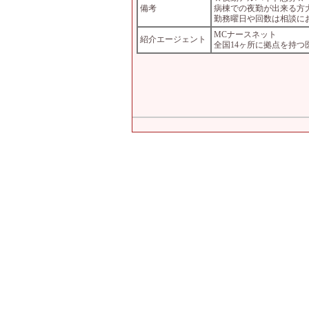
備考
病棟での夜勤が出来る方
勤務曜日や回数は相談に
MCナースネット
紹介エージェント
全国14ヶ所に拠点を持