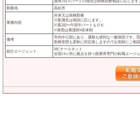
週休2日※パートの場合は勤務回数相談に応じます
勤務地
高松市
外来又は病棟勤務
※配属先は相談に応じます。
業務内容
※週2回〜午前中パートもＯＫ
※夜勤は看護師4名体制
市内中心部にあり、通勤も便利な一般病院です。
備考
勤務形態も柔軟に対応致しますのでお気軽にご相
MCナースネット
紹介エージェント
全国14ヶ所に拠点を持つ医療界専門の転職エージ