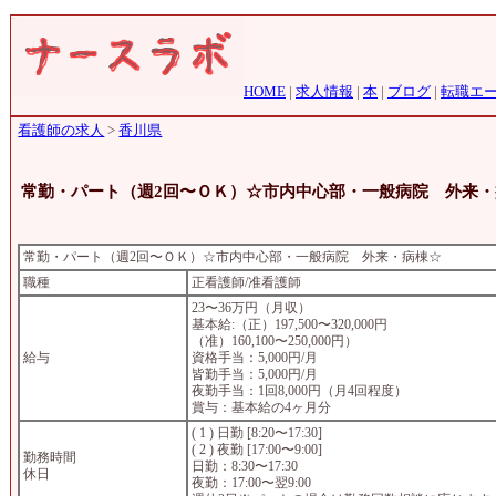
HOME
|
求人情報
|
本
|
ブログ
|
転職エ
看護師の求人
>
香川県
常勤・パート（週2回〜ＯＫ）☆市内中心部・一般病院 外来
常勤・パート（週2回〜ＯＫ）☆市内中心部・一般病院 外来・病棟☆
職種
正看護師/准看護師
23〜36万円（月収）
基本給:（正）197,500〜320,000円
（准）160,100〜250,000円）
給与
資格手当：5,000円/月
皆勤手当：5,000円/月
夜勤手当：1回8,000円（月4回程度）
賞与：基本給の4ヶ月分
( 1 ) 日勤 [8:20〜17:30]
( 2 ) 夜勤 [17:00〜9:00]
勤務時間
日勤：8:30〜17:30
休日
夜勤：17:00〜翌9:00