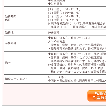
◆退職金共済
◆財形貯蓄
( 1 ) 日勤 [8：30〜17：30]
( 2 ) 日勤 [9：00〜18：00]
勤務時間
( 3 ) 日勤 [9：30〜18：30]
休日
( 4 ) 夜勤 [17：00〜9：00]
休憩60分 夜勤帯については時間変更の場合あ
・年間休日104日 ・夏期休暇2日 ・年末年始5
勤務地
仲多度郡
◆夜勤できる方、歓迎いたします！
月4〜5回程度
業務内容
・診察室、病棟（19床）などでの看護業務
・整形外科での経験は問わず、長く勤務でき
◆夜勤できる方、歓迎いたします！月4〜5回
・診察室、病棟（19床）などでの看護業務
・整形外科での経験は問わず、長く勤務でき
備考
仲多度郡ほか、香川県内の看護師転職・就職・ﾊﾟｰ
（短期・単発・夜勤専従・健診・ｲﾍﾞﾝﾄ救
（株）メディカル・コンシェルジュ高松支店
MCナースネット
紹介エージェント
全国14ヶ所に拠点を持つ医療界専門の転職エ