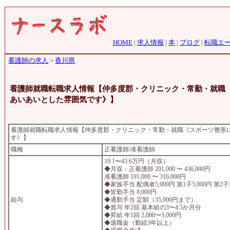
HOME
|
求人情報
|
本
|
ブログ
|
転職エ
看護師の求人
>
香川県
看護師就職転職求人情報【仲多度郡・クリニック・常勤・就職
あいあいとした雰囲気です》】
看護師就職転職求人情報【仲多度郡・クリニック・常勤・就職《スポーツ整形
す》】
職種
正看護師/准看護師
19.1〜43.6万円（月収）
◆月収：正看護師 201,000 〜 436,000円
准看護師 191,000 〜 316,000円
◆家族手当 配偶者5,000円 第1子5,000円 第2子5
◆皆勤手当 8,000円
給与
◆通勤手当 定額（35,000円まで）
◆賞与 年2回 基本給の3〜4.5か月分
◆昇給 年1回 2,000〜3,000円
◆退職金（勤続3年以上）