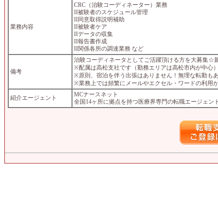
CRC（治験コーディネーター）業務
II被験者のスケジュール管理
II同意取得説明補助
業務内容
II被験者ケア
IIデータの収集
II報告書作成
II関係各所の調達業務 など
治験コーディネータとしてご活躍頂ける方を大募集☆
※配属は高松支社です（勤務エリアは高松市内が中心
備考
※原則、宿泊を伴う出張はありません！無理な転勤も
※業務上では頻繁にメールやエクセル・ワードの利用
MCナースネット
紹介エージェント
全国14ヶ所に拠点を持つ医療界専門の転職エージェン