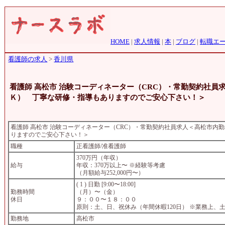
HOME
|
求人情報
|
本
|
ブログ
|
転職エ
看護師の求人
>
香川県
看護師 高松市 治験コーディネーター（CRC）・常勤契約社
Ｋ） 丁寧な研修・指導もありますのでご安心下さい！＞
看護師 高松市 治験コーディネーター（CRC）・常勤契約社員求人＜高松市内
りますのでご安心下さい！＞
職種
正看護師/准看護師
370万円（年収）
給与
年収：370万以上〜 ※経験等考慮
（月額給与252,000円〜）
( 1 ) 日勤 [9:00〜18:00]
勤務時間
（月）〜（金）
休日
９：００〜１８：００
原則：土、日、祝休み（年間休暇120日） ※業務上
勤務地
高松市