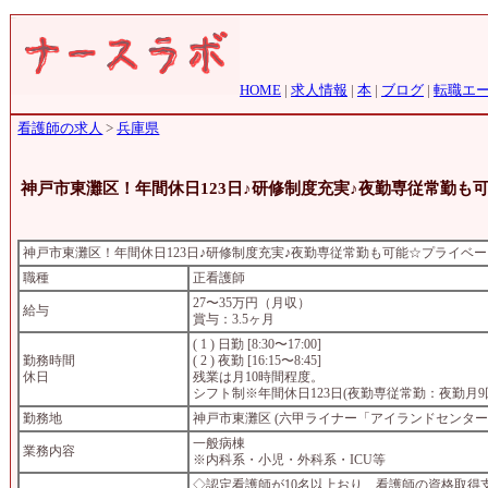
HOME
|
求人情報
|
本
|
ブログ
|
転職エ
看護師の求人
>
兵庫県
神戸市東灘区！年間休日123日♪研修制度充実♪夜勤専従常勤
神戸市東灘区！年間休日123日♪研修制度充実♪夜勤専従常勤も可能☆プライベ
職種
正看護師
27〜35万円（月収）
給与
賞与：3.5ヶ月
( 1 ) 日勤 [8:30〜17:00]
勤務時間
( 2 ) 夜勤 [16:15〜8:45]
休日
残業は月10時間程度。
シフト制※年間休日123日(夜勤専従常勤：夜勤月9
勤務地
神戸市東灘区 (六甲ライナー「アイランドセンター
一般病棟
業務内容
※内科系・小児・外科系・ICU等
◇認定看護師が10名以上おり、看護師の資格取得