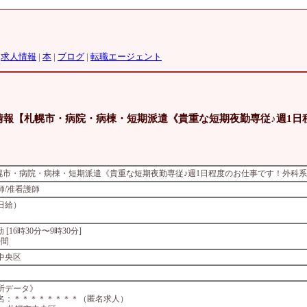
|
求人情報
|
本
|
ブログ
|
転職エージェント
人情報【札幌市・病院・病棟・短期派遣《貴重な短期夜勤専従♪週1
札幌市・病院・病棟・短期派遣《貴重な短期夜勤専従♪週1日程度のお仕事です！外科
師/准看護師
日給）
 夜勤 [16時30分〜9時30分]
時間
中央区
所データ》
名：＊＊＊＊＊＊＊＊（匿名求人）