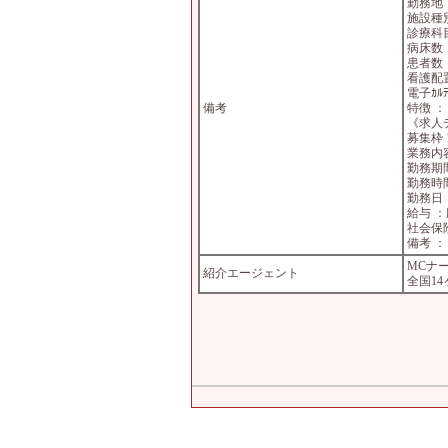
勤務地
施設種
診療科
病床数
患者数 
看護配
電子ｶﾙ
備考
特徴 ：
《求人
募集枠 
業務内
勤務期
勤務時間
勤務日
給与 
社会保
備考 ：
MCナ
紹介エージェント
全国1