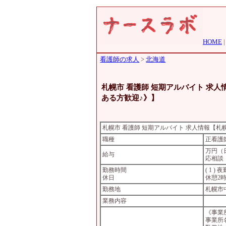
HOME
看護師の求人
>
北海道
札幌市 看護師 短期アルバイト 求
ある方歓迎♪》】
札幌市 看護師 短期アルバイト 求人情報【
職種
正看護
万円（
給与
応相談
勤務時間
( 1 )
休日
休憩2
勤務地
札幌市
業務内容
《事業
事業所