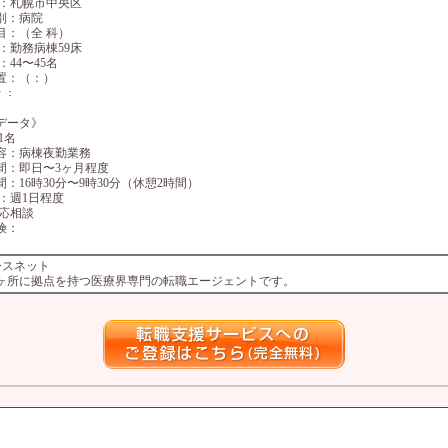
 ：札幌市中央区
別：病院
目：（全 科）
 ：勤務病棟59床
：44〜45名
置：（：）
ﾃ ：
データ》
1名
容：病棟夜勤業務
間：即日〜3ヶ月程度
：16時30分〜9時30分（休憩2時間）
 ：週1日程度
：応相談
険：
ースネット
4ヶ所に拠点を持つ医療界専門の転職エージェントです。