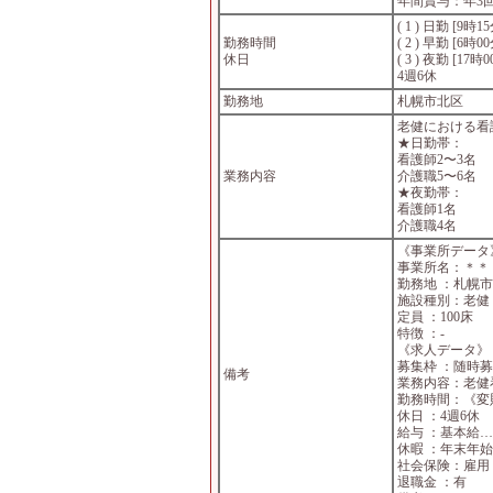
年間賞与：年3
( 1 ) 日勤 [9時
勤務時間
( 2 ) 早勤 [6時
休日
( 3 ) 夜勤 [17
4週6休
勤務地
札幌市北区
老健における看
★日勤帯：
看護師2〜3名
業務内容
介護職5〜6名
★夜勤帯：
看護師1名
介護職4名
《事業所データ
事業所名：＊＊
勤務地 ：札幌
施設種別：老健
定員 ：100床
特徴 ：-
《求人データ》
募集枠 ：随時
備考
業務内容：老健
勤務時間：《変則3
休日 ：4週6休
給与 ：基本給
休暇 ：年末年
社会保険：雇用
退職金 ：有