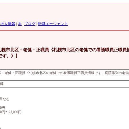
|
求人情報
|
本
|
ブログ
|
転職エージェント
【札幌市北区・老健・正職員《札幌市北区の老健での看護職員正職員
です。》】
北区・老健・正職員《札幌市北区の老健での看護職員正職員情報です。病院系列の老
護師
異なる
00円
0円〜25,000円