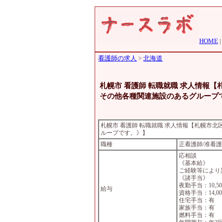
HOME
看護師の求人
>
北海道
札幌市 看護師 転職就職 求人情報
その他各種関連施設のあるグループ
札幌市 看護師 転職就職 求人情報【札幌市
ループです。》】
職種
正看護師/准看
応相談
《基本給》
ご経験等により
《諸手当》
夜勤手当：10,5
給与
資格手当：14,00
住宅手当：有
家族手当：有
燃料手当：有