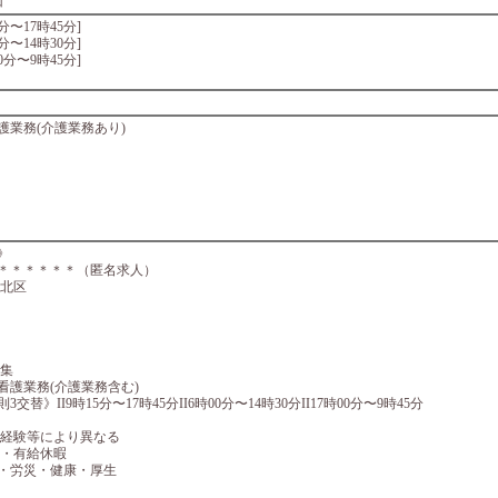
回
15分〜17時45分]
00分〜14時30分]
時00分〜9時45分]
護業務(介護業務あり)
》
＊＊＊＊＊＊（匿名求人）
市北区
募集
看護業務(介護業務含む)
交替》II9時15分〜17時45分II6時00分〜14時30分II17時00分〜9時45分
…経験等により異なる
始・有給休暇
・労災・健康・厚生