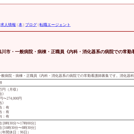
|
求人情報
|
本
|
ブログ
|
転職エージェント
【旭川市・一般病院・病棟・正職員《内科・消化器系の病院での常勤
・一般病院・病棟・正職員《内科・消化器系の病院での常勤看護師募集です。消化器科
師
9万円（月収）
給》
0円〜274,000円
当》
当：有
当：有
与：有
 日勤 [8時30分〜17時00分]
 夜勤 [16時30分〜8時30分]
休（年間休日：96日）