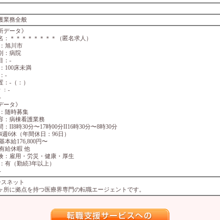
護業務全般
所データ》
名：＊＊＊＊＊＊＊＊（匿名求人）
 ：旭川市
別：病院
目：-
：100床未満
：-
置：-（：）
 ：-
-
データ》
 ：随時募集
容：病棟看護業務
：II8時30分〜17時00分II16時30分〜8時30分
：4週6休（年間休日：96日）
基本給176,800円〜
：有給休暇 他
険：雇用・労災・健康・厚生
 ：有（勤続3年以上）
-
ースネット
4ヶ所に拠点を持つ医療界専門の転職エージェントです。