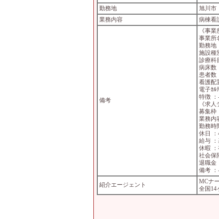
勤務地
旭川市
業務内容
病棟看
《事業
事業所
勤務地
施設種
診療科
病床数 
患者数 
看護配
電子ｶﾙﾃ
特徴 ：
備考
《求人
募集枠
業務内
勤務時間
休日 
給与 ：
休暇 
社会保
退職金
備考 ：
MCナ
紹介エージェント
全国1