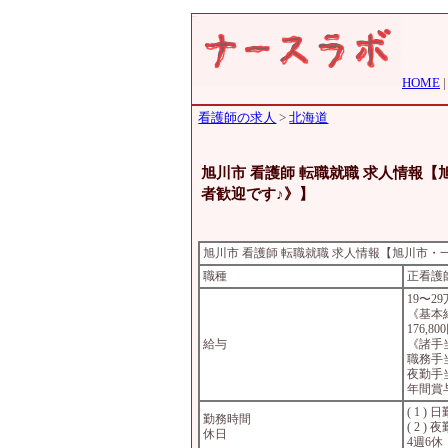
HOME
看護師の求人
>
北海道
旭川市 看護師 転職就職 求人情報
者歓迎です♪》】
旭川市 看護師 転職就職 求人情報【旭川市
職種
正看護
19〜2
《基本
176,80
給与
《諸手
職務手
夜勤手
年間賞
( 1 )
勤務時間
( 2 )
休日
4週6