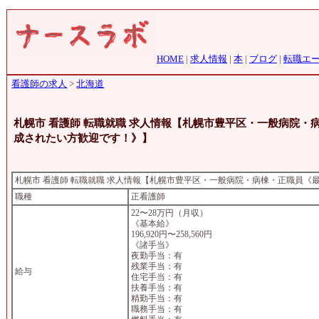
HOME
|
求人情報
|
本
|
ブログ
|
転職エ
看護師の求人
>
北海道
札幌市 看護師 転職就職 求人情報【札幌市豊平区・一般病院
成されたい方歓迎です！》】
札幌市 看護師 転職就職 求人情報【札幌市豊平区・一般病院・病棟・正職員
職種
正看護師
22〜28万円（月収）
《基本給》
196,920円〜258,560円
《諸手当》
夜勤手当：有
残業手当：有
給与
住宅手当：有
扶養手当：有
精勤手当：有
職務手当：有