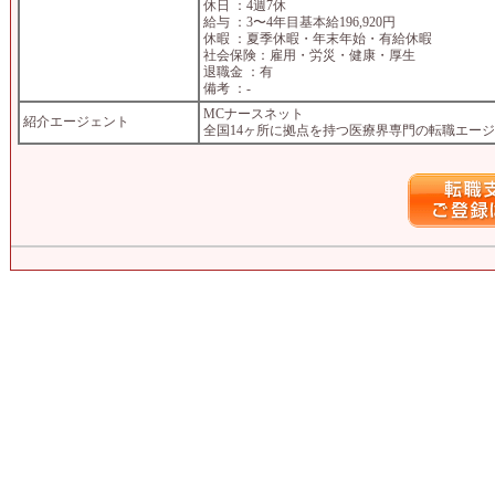
休日 ：4週7休
給与 ：3〜4年目基本給196,920円
休暇 ：夏季休暇・年末年始・有給休暇
社会保険：雇用・労災・健康・厚生
退職金 ：有
備考 ：-
MCナースネット
紹介エージェント
全国14ヶ所に拠点を持つ医療界専門の転職エー