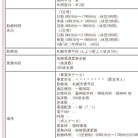
燃料手当：有
年間賞与：年2回
《3交替》
日勤 8時30分〜17時00分（休憩1時間）
準夜 16時30分〜 1時00分（休憩1時間）
勤務時間
深夜 0時00分〜 9時00分（休憩1時間）
休日
《2交替》
日勤 8時30分〜17時00分（休憩1時間）
夜勤 16時30分〜 9時00分（休憩2時間）
4週7休◇年間休日：100日
勤務地
札幌市豊平区 (もより駅より徒歩5分)
病棟看護業務全般
業務内容
《病床数》
200床未満
《事業所データ》
事業所名：＊＊＊＊＊＊＊＊（匿名求人）
勤務地 ：札幌市豊平区
施設種別：一般病院
診療科目：脳神経外科・神経内科・精神科 他
病床数 ：200床未満
患者数 ：-
看護配置：一般（7：1）
電子ｶﾙﾃ ：-
特徴 ：-
備考
《求人データ》
募集枠 ：随時募集
業務内容：病棟看護業務
勤務時間：《3交替制》II8時30分〜17時00分II16時