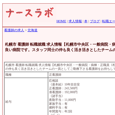
HOME
|
求人情報
|
本
|
ブログ
|
転職エ
看護師の求人
>
北海道
札幌市 看護師 転職就職 求人情報【札幌市中央区・一般病院
良い病院です。スタッフ同士の仲も良く活き活きとしたチーム
札幌市 看護師 転職就職 求人情報【札幌市中央区・一般病院・病棟・正職員
の仲も良く活き活きとしたチームの一員としてご勤務下さる看護師をお待ちし
職種
正看護師
応相談
《基本給》10年目目安
正看護師：243,500円
准看護師：192,000円
《諸手当》
夜勤手当：11,000円
給与
家族手当：有
燃料手当：有
年間賞与：年2回