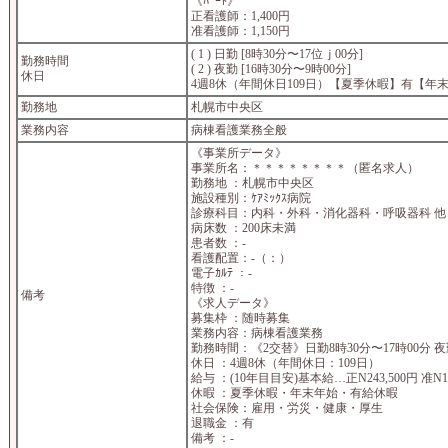
《ﾊﾟｰﾄ》
正看護師：1,400円
准看護師：1,150円
( 1 ) 日勤 [8時30分〜17位ｊ00分]
勤務時間
( 2 ) 夜勤 [16時30分〜9時00分]
休日
4週8休（年間休日109日）【夏季休暇】有【
勤務地
札幌市中央区
業務内容
病棟看護業務全般
《事業所データ》
事業所名：＊＊＊＊＊＊＊＊（匿名求人）
勤務地 ：札幌市中央区
施設種別：ｹｱﾐｯｸｽ病院
診療科目：内科・外科・消化器科・呼吸器科 他
病床数 ：200床未満
患者数 ：-
看護配置：-（：）
電子ｶﾙﾃ ：-
特徴 ：-
備考
《求人データ》
募集枠 ：随時募集
業務内容：病棟看護業務
勤務時間：《2交替》日勤8時30分〜17時00分 夜勤
休日 ：4週8休（年間休日：109日）
給与 ：(10年目目安)基本給…正N243,500円 准N19
休暇 ：夏季休暇・年末年始・有給休暇
社会保険：雇用・労災・健康・厚生
退職金 ：有
備考 ：-