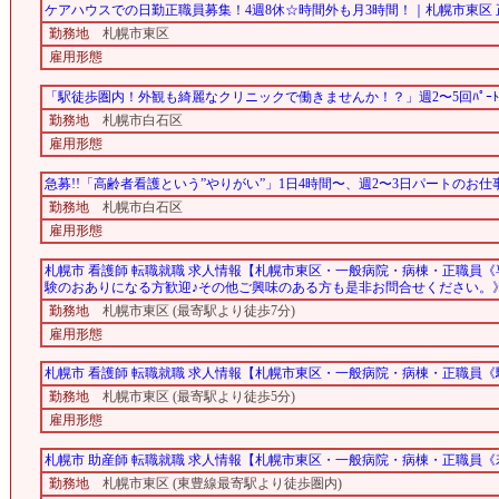
ケアハウスでの日勤正職員募集！4週8休☆時間外も月3時間！｜札幌市東区
勤務地
札幌市東区
雇用形態
「駅徒歩圏内！外観も綺麗なクリニックで働きませんか！？」週2〜5回ﾊﾟｰﾄ
勤務地
札幌市白石区
雇用形態
急募!!「高齢者看護という”やりがい”」1日4時間〜、週2〜3日パートのお
勤務地
札幌市白石区
雇用形態
札幌市 看護師 転職就職 求人情報【札幌市東区・一般病院・病棟・正職員
験のおありになる方歓迎♪その他ご興味のある方も是非お問合せください。
勤務地
札幌市東区 (最寄駅より徒歩7分)
雇用形態
札幌市 看護師 転職就職 求人情報【札幌市東区・一般病院・病棟・正職員《
勤務地
札幌市東区 (最寄駅より徒歩5分)
雇用形態
札幌市 助産師 転職就職 求人情報【札幌市東区・一般病院・病棟・正職員
勤務地
札幌市東区 (東豊線最寄駅より徒歩圏内)