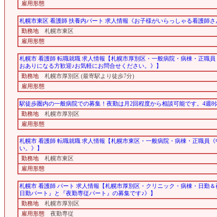
雇用形態
札幌市東区 看護師 扶養内パート 求人情報《お子様がいらっしゃる看護師さん
勤務地
札幌市東区
雇用形態
札幌市 看護師 転職就職 求人情報【札幌市厚別区・一般病院・病棟・正職
おありになる方歓迎♪お気軽にお問合せください。》】
勤務地
札幌市厚別区 (最寄駅より徒歩7分)
雇用形態
駅徒歩圏内の一般病院での募集！夜勤は月2回程度から相談可能です。4週8
勤務地
札幌市厚別区
雇用形態
札幌市 看護師 転職就職 求人情報【札幌市東区・一般病院・病棟・正職員
い。》】
勤務地
札幌市東区
雇用形態
札幌市 看護師 パート 求人情報【札幌市厚別区・クリニック・病棟・日勤
日勤パート』と『夜勤専従パート』の募集です♪》】
勤務地
札幌市厚別区
雇用形態
夜勤専従