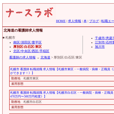
HOME
|
求人情報
|
本
|
ブログ
|
転職エ
北海道の看護師求人情報
■ 札幌市
千歳市/恵庭
南区/清田区/豊平区
江別市/石狩
厚別区/白石区/東区
旭川市
北区/中央区/西区/手稲区
看護師の求人情報
→
北海道
> 厚別区/白石区/東区
札幌市 看護師 転職就職 求人情報【札幌市東区・一般病院・病棟・正職員《
ができます！》】
勤務地
札幌市東区
雇用形態
札幌市 看護師 転職就職 求人情報【札幌市白石区・一般病院・病棟・正職
470万円〜500万円程度》】
勤務地
札幌市白石区
雇用形態