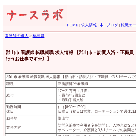
HOME
|
求人情報
|
本
|
ブログ
|
転職エ
看護師の求人
>
福島県
郡山市 看護師 転職就職 求人情報 【郡山市・訪問入浴・正職
行うお仕事です☆》】
郡山市 看護師 転職就職 求人情報 【郡山市・訪問入浴・正職員 《3人1チ
職種
正看護師/准看護師
17〜21万円（月収）
給与
・賞与年2回支給
・通勤手当支給
勤務時間
( 1 ) [8:30〜17:00]
休日
日曜日（祝日は営業。ローテーションで週休2
勤務地
郡山市
訪問入浴車で利用者宅を訪問し、入浴介助など
業務内容
オペレーター、介護員と3人1チームでの訪問と