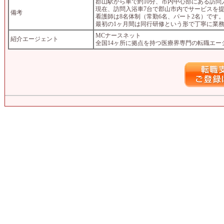
郡山駅から車で約10分、市内中心部にある訪問
現在、訪問入浴車7台で郡山市内でサービスを
備考
看護師は8名体制（常勤6名、パート2名）です
最初の1ヶ月間は同行研修という形で丁寧に業
MCナースネット
紹介エージェント
全国14ヶ所に拠点を持つ医療界専門の転職エー