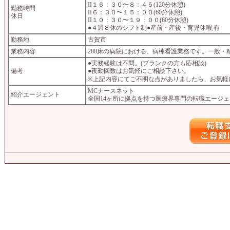
II１６：３０〜８：４５(120分休憩)
勤務時間
II６：３０〜１５：００(60分休憩)
休日
II１０：３０〜１９：００(60分休憩)
●４週８休のシフト制●産前・産後・育児休暇 有
勤務地
古賀市
業務内容
288床の病院における、病棟看護業務です。一般
●実務経験は不問。(ブランクの方も応相談)
備考
●夜勤回数はお気軽にご相談下さい。
※上記内容にてご不明な点がありましたら、お気軽
MCナースネット
紹介エージェント
全国14ヶ所に拠点を持つ医療界専門の転職エージ