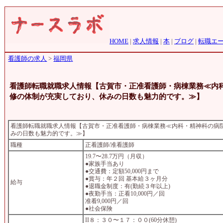
HOME
|
求人情報
|
本
|
ブログ
|
転職エ
看護師の求人
>
福岡県
看護師転職就職求人情報【古賀市・正准看護師・病棟業務≪内
修の体制が充実しており、休みの日数も魅力的です。≫】
看護師転職就職求人情報【古賀市・正准看護師・病棟業務≪内科・精神科の病
みの日数も魅力的です。≫】
職種
正看護師/准看護師
19.7〜28.7万円（月収）
●家族手当あり
●交通費：定額50,000円まで
●賞与：年２回 基本給３ヶ月分
給与
●退職金制度：有(勤続３年以上)
●夜勤手当：正看10,000円／回
准看9,000円／回
●社会保険
II８：３０〜１７：００(60分休憩)