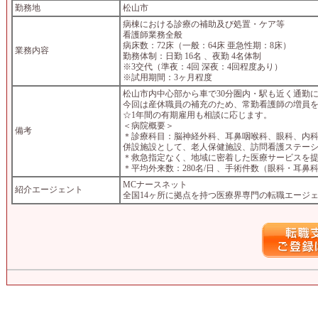
勤務地
松山市
病棟における診療の補助及び処置・ケア等
看護師業務全般
病床数：72床（一般：64床 亜急性期：8床）
業務内容
勤務体制：日勤 16名 、夜勤 4名体制
※3交代（準夜：4回 深夜：4回程度あり）
※試用期間：3ヶ月程度
松山市内中心部から車で30分圏内・駅も近く通勤
今回は産休職員の補充のため、常勤看護師の増員
☆1年間の有期雇用も相談に応じます。
＜病院概要＞
備考
＊診療科目：脳神経外科、耳鼻咽喉科、眼科、内
併設施設として、老人保健施設、訪問看護ステー
＊救急指定なく、地域に密着した医療サービスを
＊平均外来数：280名/日 、手術件数（眼科・耳鼻科
MCナースネット
紹介エージェント
全国14ヶ所に拠点を持つ医療界専門の転職エージ