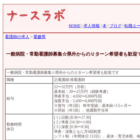
HOME
|
求人情報
|
本
|
ブログ
|
転職エ
看護師の求人
>
愛媛県
一般病院・常勤看護師募集☆県外からのＵターン希望者も歓迎
一般病院・常勤看護師募集☆県外からのＵターン希望者も歓迎です
職種
正看護師/准看護師
22〜32万円（月収）
基本給：20〜25万円（経験考慮）
準夜手当：4,650〜6,000円/回
給与
深夜手当：5,450〜6,800円/回
※賞与（年2回） 昨年実績：基本給×3.5ヶ月〜
※昇給（年1回）、他通勤手当等
( 1 ) 日勤 [8:30〜17:30]
( 2 ) 準夜 [16:30〜1:00]
勤務時間
( 3 ) 深夜 [0:30〜9:30]
休日
準夜・深夜ともに月4回程度
シフト制 （年間休日 112日）、産休・育児休暇、