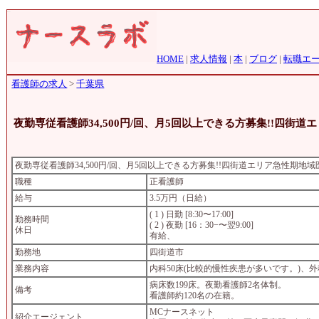
HOME
|
求人情報
|
本
|
ブログ
|
転職エ
看護師の求人
>
千葉県
夜勤専従看護師34,500円/回、月5回以上できる方募集!!四街
夜勤専従看護師34,500円/回、月5回以上できる方募集!!四街道エリア急性期地
職種
正看護師
給与
3.5万円（日給）
( 1 ) 日勤 [8:30〜17:00]
勤務時間
( 2 ) 夜勤 [16：30−〜翌9:00]
休日
有給、
勤務地
四街道市
業務内容
内科50床(比較的慢性疾患が多いです。)、外科
病床数199床。夜勤看護師2名体制。
備考
看護師約120名の在籍。
MCナースネット
紹介エージェント