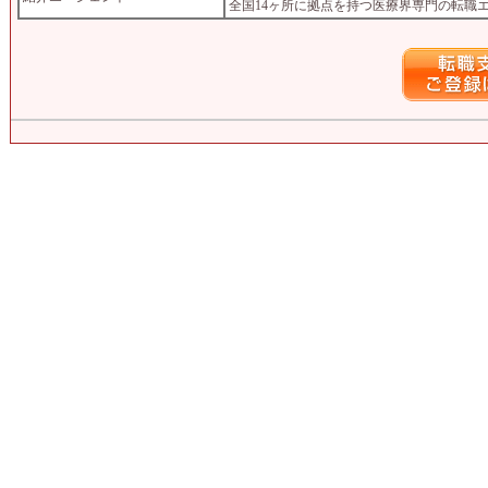
全国14ヶ所に拠点を持つ医療界専門の転職