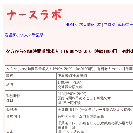
HOME
|
求人情報
|
本
|
ブログ
|
転職エ
看護師の求人
>
千葉県
夕方からの短時間派遣求人！16:00〜20:00、時給1800円、
夕方からの短時間派遣求人！16:00〜20:00、時給1800円、有料老人ホーム【千
職種
正看護師/准看護師
1,800円（時給）
給与
交通費全額支給
( 1 ) [16:00〜20:00]
勤務時間
開始時間を早めることも可能です
休日
週1日〜応相談
勤務地
千葉市稲毛区 (千葉モノレール線の駅より徒歩
業務内容
有料老人ホーム内看護師業務
千葉モノレール線もしくは総武線の駅が最寄駅
車通勤可能
備考
週1日から応相談！