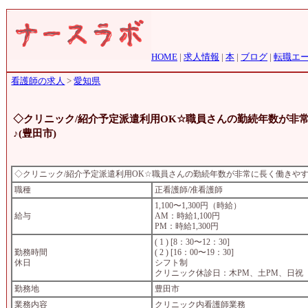
HOME
|
求人情報
|
本
|
ブログ
|
転職エ
看護師の求人
>
愛知県
◇クリニック/紹介予定派遣利用OK☆職員さんの勤続年数が非
♪(豊田市)
◇クリニック/紹介予定派遣利用OK☆職員さんの勤続年数が非常に長く働きやす
職種
正看護師/准看護師
1,100〜1,300円（時給）
給与
AM：時給1,100円
PM：時給1,300円
( 1 ) [8：30〜12：30]
勤務時間
( 2 ) [16：00〜19：30]
休日
シフト制
クリニック休診日：木PM、土PM、日祝
勤務地
豊田市
業務内容
クリニック内看護師業務