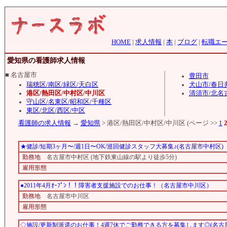
HOME
|
求人情報
|
本
|
ブログ
|
転職エ
愛知県の看護師求人情報
■ 名古屋市
豊田市
瑞穂区/南区/緑区/天白区
犬山市/春日
港区/熱田区/中村区/中川区
清須市/北名
守山区/名東区/昭和区/千種区
東区/北区/西区/中区
看護師の求人情報
→
愛知県
> 港区/熱田区/中村区/中川区 (ページ >>
1
★健診/短期3ヶ月〜/週1日〜OK/巡回健診スタッフ大募集♪(名古屋市中村区)
勤務地
名古屋市中村区 (地下鉄東山線の駅より徒歩5分)
雇用形態
●2011年4月ｵｰﾌﾟﾝ！！障害者支援施設でのお仕事！（名古屋市中川区）
勤務地
名古屋市中川区
雇用形態
◇施設/更新制派遣のお仕事！4週7休でご勤務できる方を募集します◎(名古