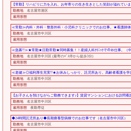
【常勤】リハビリに力を入れ、お年寄りの生き生きとした笑顔が溢れています
勤務地
名古屋市港区
雇用形態
≪常勤≫内科・外科・整形外科・小児科クリニックでのお仕事。★看護師体
勤務地
名古屋市中川区
雇用形態
≪急募!!≫★常勤★日勤常勤★同時募集！！産婦人科ｸﾘﾆｯｸでのお仕事。（
勤務地
名古屋市中川区 (最寄のﾊﾞｽ停から徒歩3分)
雇用形態
≪老健≫◎福利厚生充実!!★お休みしっかり、託児所あり。高齢者看護を学
勤務地
名古屋市中川区
雇用形態
【お子さんを預けながらご勤務できます♪】賃貸マンションにおける訪問看護
勤務地
名古屋市中川区
雇用形態
夜勤専従
◆24時間託児所あり◆長期療養型病棟でのお仕事です（名古屋市中川区）
勤務地
名古屋市中川区
雇用形態