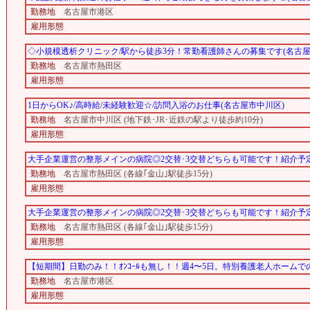
勤務地
名古屋市港区
雇用形態
◇小規模透析クリニック/駅から徒歩3分！常勤看護師さんの募集です(名古屋
勤務地
名古屋市熱田区
雇用形態
1日からOK♪/高時給/未経験歓迎☆/訪問入浴のお仕事(名古屋市中川区)
勤務地
名古屋市中川区 (地下鉄･JR･近鉄の駅より徒歩約10分)
雇用形態
大手企業運営の整形メインの病院◎2交替･3交替どちらも可能です！紹介予定
勤務地
名古屋市熱田区 (各線｢金山｣駅徒歩15分)
雇用形態
大手企業運営の整形メインの病院◎2交替･3交替どちらも可能です！紹介予定
勤務地
名古屋市熱田区 (各線｢金山｣駅徒歩15分)
雇用形態
【短期間】日勤のみ！！ｵﾝｺｰﾙも無し！！週4〜5日。特別養護老人ホーム
勤務地
名古屋市港区
雇用形態